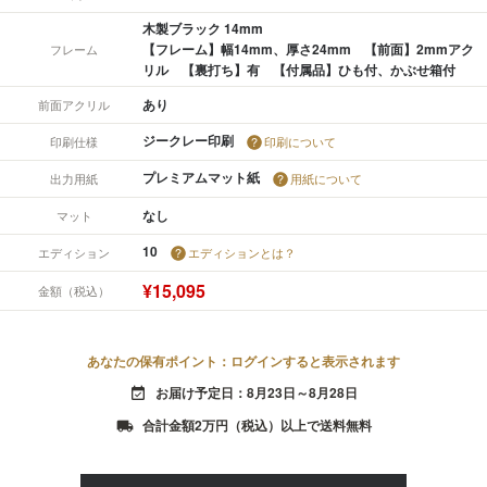
木製ブラック 14mm
【フレーム】幅14mm、厚さ24mm 【前面】2mmアク
フレーム
リル 【裏打ち】有 【付属品】ひも付、かぶせ箱付
あり
前面アクリル
ジークレー印刷
印刷仕様
印刷について
プレミアムマット紙
出力用紙
用紙について
なし
マット
10
エディション
エディションとは？
¥15,095
金額（税込）
あなたの保有ポイント：ログインすると表示されます
お届け予定日：8月23日～8月28日
event_available
合計金額2万円（税込）以上で送料無料
local_shipping