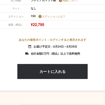
出力用紙
用紙について
なし
マット
150
エディション
エディションとは？
¥22,795
金額（税込）
あなたの保有ポイント：ログインすると表示されます
お届け予定日：8月24日～8月29日
event_available
合計金額2万円（税込）以上で送料無料
local_shipping