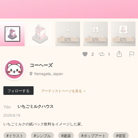
2
1
コーヘーズ
Yamagata, Japan
フォローする
アーティストページを見る ＞
いちごミルクハウス
Title:
2026/6/19
いちごミルクの紙パック飲料をイメージした家。
#イラスト
#シンプル
#建築
#ポップアート
#寝室