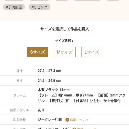
#子供部屋
#リビング
サイズを選択して作品を購入
サイズ選択：
Sサイズ
Mサイズ
Lサイズ
27.3 × 27.3 cm
外寸
24.5 × 24.5 cm
画寸
木製ブラック 14mm
【フレーム】幅14mm、厚さ24mm 【前面】2mmアク
フレーム
リル 【裏打ち】有 【付属品】ひも付、かぶせ箱付
あり
前面アクリル
ジークレー印刷
印刷仕様
印刷について
プレミアムマット紙