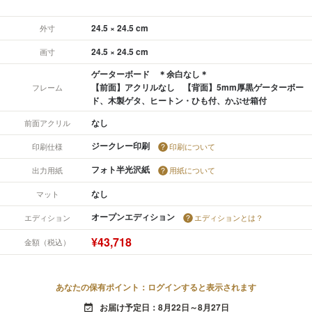
24.5 × 24.5 cm
外寸
24.5 × 24.5 cm
画寸
ゲーターボード ＊余白なし＊
【前面】アクリルなし 【背面】5mm厚黒ゲーターボー
フレーム
ド、木製ゲタ、ヒートン・ひも付、かぶせ箱付
なし
前面アクリル
ジークレー印刷
印刷仕様
印刷について
フォト半光沢紙
出力用紙
用紙について
なし
マット
オープンエディション
エディション
エディションとは？
¥43,718
金額（税込）
あなたの保有ポイント：ログインすると表示されます
お届け予定日：8月22日～8月27日
event_available