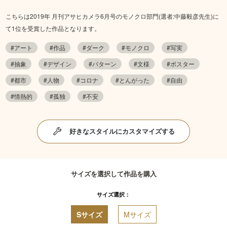
こちらは2019年 月刊アサヒカメラ6月号のモノクロ部門(選者:中藤毅彦先生)に
て1位を受賞した作品となります。
#アート
#作品
#ダーク
#モノクロ
#写実
#抽象
#デザイン
#パターン
#文様
#ポスター
#都市
#人物
#コロナ
#とんがった
#自由
#情熱的
#孤独
#不安
好きなスタイルにカスタマイズする
サイズを選択して作品を購入
サイズ選択：
Sサイズ
Mサイズ