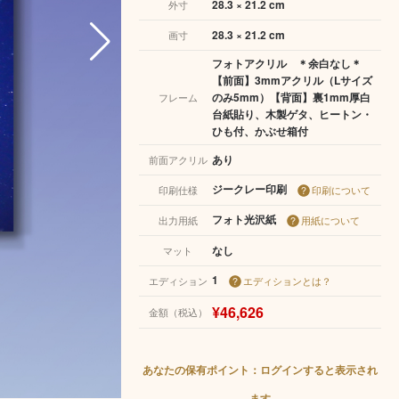
28.3 × 21.2 cm
外寸
28.3 × 21.2 cm
画寸
フォトアクリル ＊余白なし＊
【前面】3mmアクリル（Lサイズ
のみ5mm）【背面】裏1mm厚白
フレーム
台紙貼り、木製ゲタ、ヒートン・
ひも付、かぶせ箱付
あり
前面アクリル
ジークレー印刷
印刷仕様
印刷について
フォト光沢紙
出力用紙
用紙について
なし
マット
1
エディション
エディションとは？
¥46,626
金額（税込）
あなたの保有ポイント：ログインすると表示され
ます