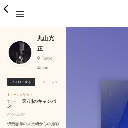
丸山光
正
Tokyo,
Japan
フォローする
アーティス
トページを見る ＞
天ﾉ川のキャンバ
Title:
ス
2021/4/22
伊勢志摩の大王崎からの撮影