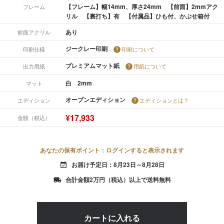
【フレーム】幅14mm、厚さ24mm 【前面】2mmアク
フレーム
リル 【裏打ち】有 【付属品】ひも付、かぶせ箱付
あり
前面アクリル
ジークレー印刷
印刷仕様
印刷について
プレミアムマット紙
出力用紙
用紙について
白 2mm
マット
オープンエディション
エディション
エディションとは？
¥17,933
金額（税込）
あなたの保有ポイント：ログインすると表示されます
お届け予定日：8月23日～8月28日
event_available
合計金額2万円（税込）以上で送料無料
local_shipping