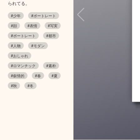
られてる。
#少年
#ポートレート
#顔
#表情
#写実
#ポートレート
#都市
#人物
#モダン
#おしゃれ
#ロマンチック
#素朴
#叙情的
#春
#夏
#秋
#冬