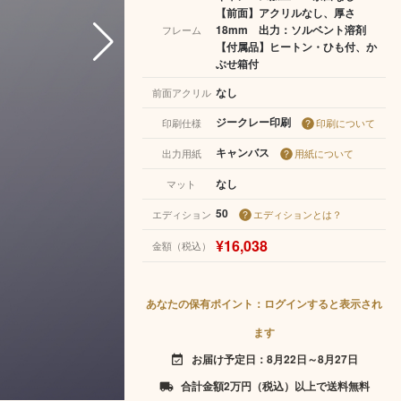
【前面】アクリルなし、厚さ
18mm 出力：ソルベント溶剤
フレーム
【付属品】ヒートン・ひも付、か
ぶせ箱付
なし
前面アクリル
ジークレー印刷
印刷仕様
印刷について
キャンバス
出力用紙
用紙について
なし
マット
50
エディション
エディションとは？
¥16,038
金額（税込）
あなたの保有ポイント：ログインすると表示され
ます
お届け予定日：8月22日～8月27日
event_available
合計金額2万円（税込）以上で送料無料
local_shipping