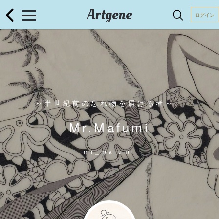
Artgene
ログイン
～半世紀前の忘れ物を届ける者～
Mr.Mafumi
mr_mafumi