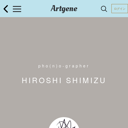
Artgene
ログイン
pho(n)o-grapher
HIROSHI SHIMIZU