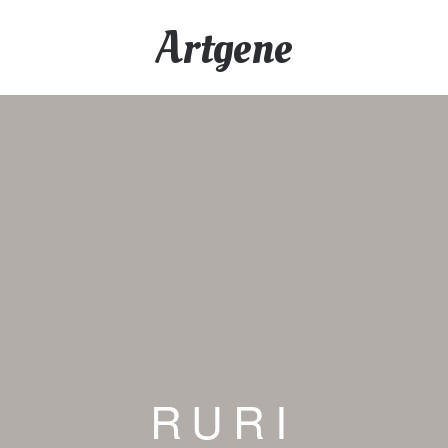
Artgene
RURI