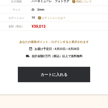
ハーネミューレ フォトラグ
出力用紙
用紙について
白 2mm
マット
10
エディション
エディションとは？
¥39,013
金額（税込）
あなたの保有ポイント：ログインすると表示されます
お届け予定日：8月23日～8月28日
event_available
合計金額2万円（税込）以上で送料無料
local_shipping