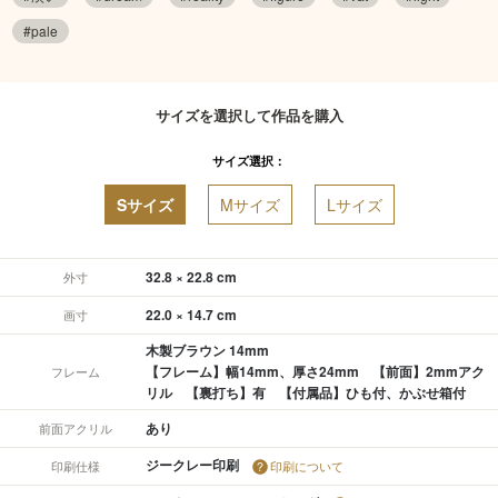
#pale
サイズを選択して作品を購入
サイズ選択：
Sサイズ
Mサイズ
Lサイズ
32.8 × 22.8 cm
外寸
22.0 × 14.7 cm
画寸
木製ブラウン 14mm
【フレーム】幅14mm、厚さ24mm 【前面】2mmアク
フレーム
リル 【裏打ち】有 【付属品】ひも付、かぶせ箱付
あり
前面アクリル
ジークレー印刷
印刷仕様
印刷について