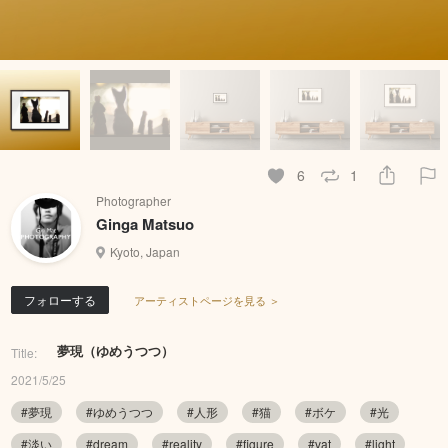
6
1
Photographer
Ginga Matsuo
Kyoto, Japan
フォローする
アーティストページを見る ＞
夢現（ゆめうつつ）
Title:
2021/5/25
#夢現
#ゆめうつつ
#人形
#猫
#ボケ
#光
#淡い
#dream
#reality
#figure
#vat
#light