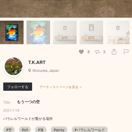
8
3
T.K.ART
Shizuoka, Japan
フォローする
アーティストページを見る ＞
もう一つの空
Title:
2021/1/18
パラレルワールドが繋がる場所
#空
#art
#海
#spray
#パラレルワールド