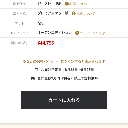
ジークレー印刷
印刷仕様
印刷について
プレミアムマット紙
出力用紙
用紙について
なし
マット
オープンエディション
エディション
エディションとは？
¥44,795
金額（税込）
あなたの保有ポイント：ログインすると表示されます
お届け予定日：8月22日～8月27日
event_available
合計金額2万円（税込）以上で送料無料
local_shipping