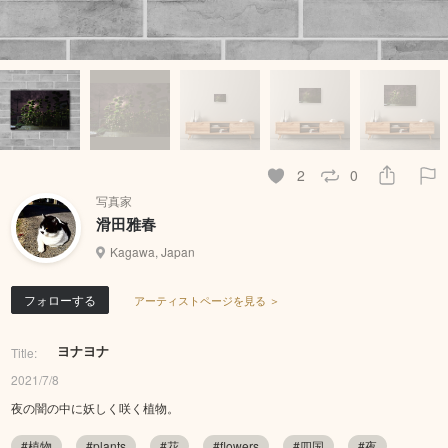
2
0
写真家
滑田雅春
Kagawa, Japan
フォローする
アーティストページを見る ＞
ヨナヨナ
Title:
2021/7/8
夜の闇の中に妖しく咲く植物。
#植物
#plants
#花
#flowers
#四国
#夜