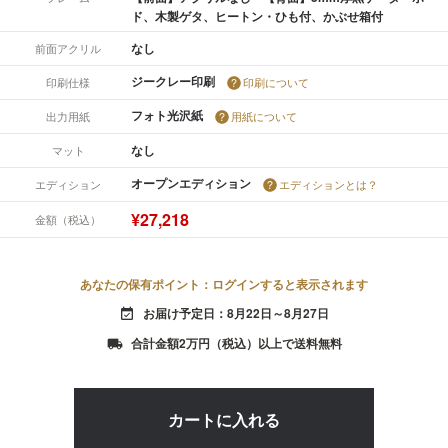
ド、木製ゲタ、ヒートン・ひも付、かぶせ箱付
なし
前面アクリル
ジークレー印刷
印刷仕様
印刷について
フォト光沢紙
出力用紙
用紙について
なし
マット
オープンエディション
エディション
エディションとは？
¥27,218
金額（税込）
あなたの保有ポイント：ログインすると表示されます
お届け予定日：8月22日～8月27日
event_available
合計金額2万円（税込）以上で送料無料
local_shipping