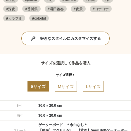
#深夜
#香川県
#滑田雅春
#夜景
#ヨナヨナ
#カラフル
#colorful
好きなスタイルにカスタマイズする
サイズを選択して作品を購入
サイズ選択：
Sサイズ
Mサイズ
Lサイズ
30.0 × 20.0 cm
外寸
30.0 × 20.0 cm
画寸
ゲーターボード ＊余白なし＊
【前面】アクリルなし 【背面】5mm厚黒ゲーターボー
フレーム