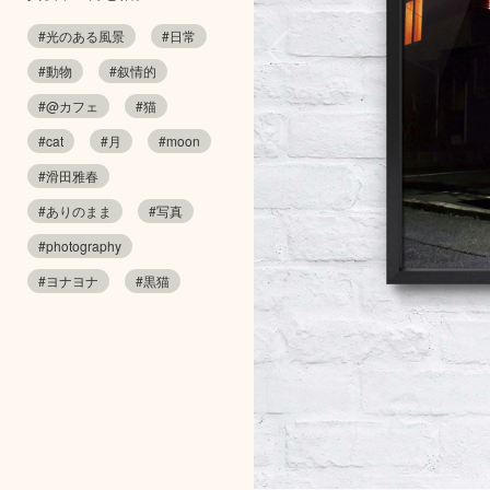
#光のある風景
#日常
#動物
#叙情的
#@カフェ
#猫
#cat
#月
#moon
#滑田雅春
#ありのまま
#写真
#photography
#ヨナヨナ
#黒猫