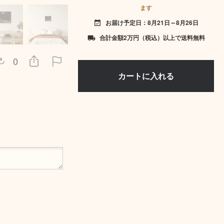
ます
お届け予定日：8月21日～8月26日
event_available
合計金額2万円（税込）以上で送料無料
local_shipping
0