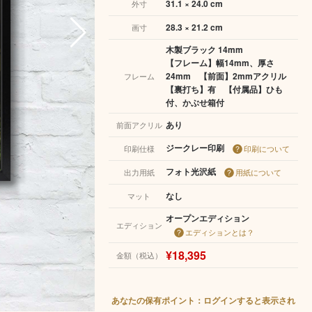
31.1 × 24.0 cm
外寸
28.3 × 21.2 cm
画寸
木製ブラック 14mm
【フレーム】幅14mm、厚さ
24mm 【前面】2mmアクリル
フレーム
【裏打ち】有 【付属品】ひも
付、かぶせ箱付
あり
前面アクリル
ジークレー印刷
印刷仕様
印刷について
フォト光沢紙
出力用紙
用紙について
なし
マット
オープンエディション
エディション
エディションとは？
¥18,395
金額（税込）
あなたの保有ポイント：ログインすると表示され