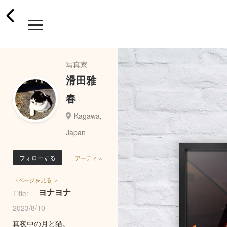
写真家
滑田雅
春
Kagawa,
Japan
フォローする
アーティス
トページを見る ＞
ヨナヨナ
Title:
2023/8/10
真夜中の月と猫。