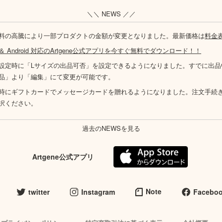
＼＼ NEWS ／／
料の高騰により一部プロダクトの金額が変更となりました。最新価格は
料金
S ＆ Android 対応のArtgene公式アプリを今すぐ無料でダウンロード！！
設定時に「Lサイズの出品可否」を設定できるようになりました。すでに出品
品」より「編集」にて変更が可能です。
時にギフトカードでメッセージカードを贈れるようになりました。注文手続
択ください。
過去のNEWSを見る
Artgene公式アプリ
Note
twitter
Instagram
Facebo