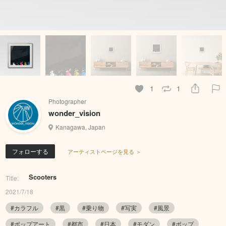
1
1
Photographer
wonder_vision
Kanagawa, Japan
フォローする
アーティストページを見る ＞
Scooters
Title:
2021/7/18
#カラフル
#黒
#乗り物
#写実
#風景
#ポップアート
#都市
#日本
#モダン
#ポップ