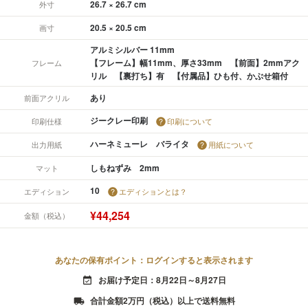
26.7 × 26.7 cm
外寸
20.5 × 20.5 cm
画寸
アルミシルバー 11mm
【フレーム】幅11mm、厚さ33mm 【前面】2mmアク
フレーム
リル 【裏打ち】有 【付属品】ひも付、かぶせ箱付
あり
前面アクリル
ジークレー印刷
印刷仕様
印刷について
ハーネミューレ バライタ
出力用紙
用紙について
しもねずみ 2mm
マット
10
エディション
エディションとは？
¥44,254
金額（税込）
あなたの保有ポイント：ログインすると表示されます
お届け予定日：8月22日～8月27日
event_available
合計金額2万円（税込）以上で送料無料
local_shipping