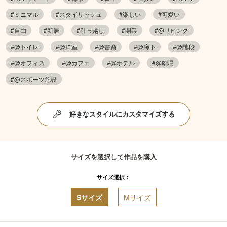
#ミニマル
#スタイリッシュ
#楽しい
#可愛い
#自由
#新居
#引っ越し
#開業
#@リビング
#@トイレ
#@洋室
#@書斎
#@廊下
#@階段
#@オフィス
#@カフェ
#@ホテル
#@劇場
#@スポーツ施設
好きなスタイルにカスタマイズする
サイズを選択して作品を購入
サイズ選択：
Sサイズ
Mサイズ