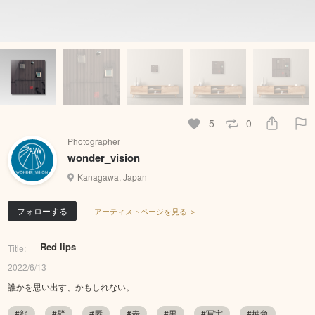
5
0
Photographer
wonder_vision
Kanagawa, Japan
フォローする
アーティストページを見る ＞
Red lips
Title:
2022/6/13
誰かを思い出す、かもしれない。
#顔
#壁
#唇
#赤
#黒
#写実
#抽象