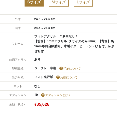
Sサイズ
Mサイズ
Lサイズ
24.5 × 24.5 cm
外寸
24.5 × 24.5 cm
画寸
フォトアクリル ＊余白なし＊
【前面】3mmアクリル（Lサイズのみ5mm）【背面】裏
フレーム
1mm厚白台紙貼り、木製ゲタ、ヒートン・ひも付、かぶ
せ箱付
あり
前面アクリル
ジークレー印刷
印刷仕様
印刷について
フォト光沢紙
出力用紙
用紙について
なし
マット
10
エディション
エディションとは？
¥35,626
金額（税込）