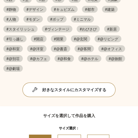
#静物
#デザイン
#キュビズム
#都市
#建築
#人物
#モダン
#ポップ
#ミニマル
#スタイリッシュ
#ヴィンテージ
#わびさび
#新居
#引っ越し
#開店
#開業
#@玄関
#@リビング
#@和室
#@洋室
#@書斎
#@客間
#@オフィス
#@別荘
#@カフェ
#@和食
#@ホテル
#@旅館
#@劇場
好きなスタイルにカスタマイズする
サイズを選択して作品を購入
サイズ選択：