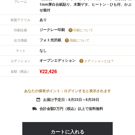
フレーム
1mm厚白台紙貼り、木製ゲタ、ヒートン・ひも付、かぶ
せ箱付
あり
前面アクリル
ジークレー印刷
印刷仕様
印刷について
フォト光沢紙
出力用紙
用紙について
なし
マット
オープンエディション
エディション
エディションとは？
¥22,426
金額（税込）
あなたの保有ポイント：ログインすると表示されます
お届け予定日：8月23日～8月28日
event_available
合計金額2万円（税込）以上で送料無料
local_shipping