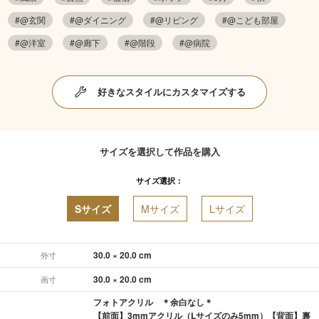
#@玄関
#@ダイニング
#@リビング
#@こども部屋
#@洋室
#@廊下
#@階段
#@病院
好きなスタイルにカスタマイズする
サイズを選択して作品を購入
サイズ選択：
Sサイズ
Mサイズ
Lサイズ
30.0 × 20.0 cm
外寸
30.0 × 20.0 cm
画寸
フォトアクリル ＊余白なし＊
【前面】3mmアクリル（Lサイズのみ5mm）【背面】裏