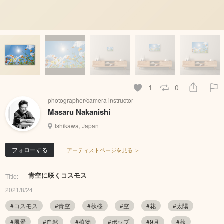
1
0
photographer/camera instructor
Masaru Nakanishi
Ishikawa, Japan
フォローする
アーティストページを見る ＞
青空に咲くコスモス
Title:
2021/8/24
#コスモス
#青空
#秋桜
#空
#花
#太陽
#風景
#自然
#植物
#ポップ
#9月
#秋