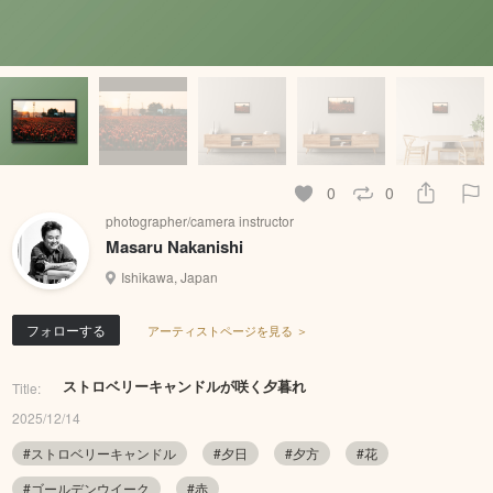
0
0
photographer/camera instructor
Masaru Nakanishi
Ishikawa, Japan
フォローする
アーティストページを見る ＞
ストロベリーキャンドルが咲く夕暮れ
Title:
2025/12/14
#ストロベリーキャンドル
#夕日
#夕方
#花
#ゴールデンウイーク
#赤