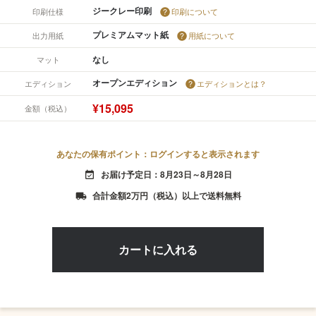
ジークレー印刷
印刷仕様
印刷について
プレミアムマット紙
出力用紙
用紙について
なし
マット
オープンエディション
エディション
エディションとは？
¥15,095
金額（税込）
あなたの保有ポイント：ログインすると表示されます
お届け予定日：8月23日～8月28日
event_available
合計金額2万円（税込）以上で送料無料
local_shipping