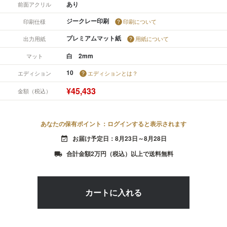
あり
前面アクリル
ジークレー印刷
印刷仕様
印刷について
プレミアムマット紙
出力用紙
用紙について
白 2mm
マット
10
エディション
エディションとは？
¥45,433
金額（税込）
あなたの保有ポイント：ログインすると表示されます
お届け予定日：8月23日～8月28日
event_available
合計金額2万円（税込）以上で送料無料
local_shipping