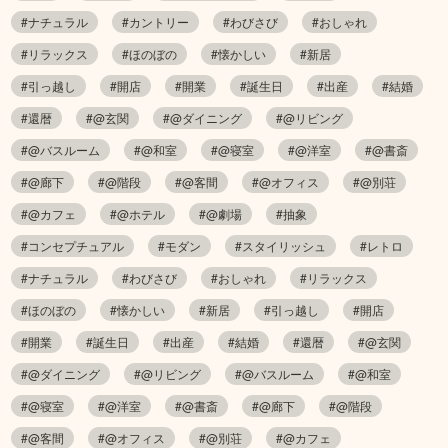
#ナチュラル
#カントリー
#わびさび
#おしゃれ
#リラックス
#ほのぼの
#懐かしい
#新居
#引っ越し
#開店
#開業
#誕生日
#出産
#結婚
#還暦
#@玄関
#@ダイニング
#@リビング
#@バスルーム
#@和室
#@寝室
#@洋室
#@書斎
#@廊下
#@階段
#@客間
#@オフィス
#@別荘
#@カフェ
#@ホテル
#@劇場
#抽象
#コンセプチュアル
#モダン
#スタイリッシュ
#レトロ
#ナチュラル
#わびさび
#おしゃれ
#リラックス
#ほのぼの
#懐かしい
#新居
#引っ越し
#開店
#開業
#誕生日
#出産
#結婚
#還暦
#@玄関
#@ダイニング
#@リビング
#@バスルーム
#@和室
#@寝室
#@洋室
#@書斎
#@廊下
#@階段
#@客間
#@オフィス
#@別荘
#@カフェ