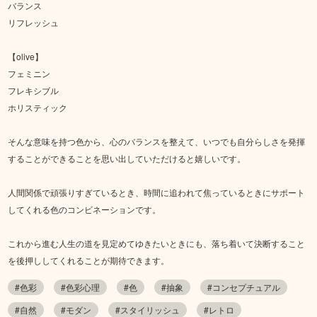
バランス
リフレッシュ
【olive】
フェミニン
フレキシブル
ホリスティック
そんな意味を持つ色から、心のバランスを整えて、いつでも自分らしさを発揮
することができることを思い出していただけると嬉しいです。
人間関係で頑張りすぎているとき、時間に追われて焦っているときにサポート
してくれる色のコンビネーションです。
これから進む人生の道を見定めてゆきたいときにも、落ち着いて決断すること
を後押ししてくれることが期待できます。
#色彩
#色彩心理
#色
#抽象
#コンセプチュアル
#自然
#モダン
#スタイリッシュ
#レトロ