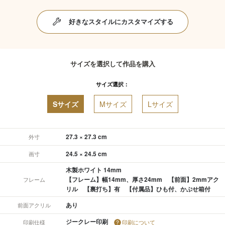
好きなスタイルにカスタマイズする
サイズを選択して作品を購入
サイズ選択：
Sサイズ
Mサイズ
Lサイズ
27.3 × 27.3 cm
外寸
24.5 × 24.5 cm
画寸
木製ホワイト 14mm
【フレーム】幅14mm、厚さ24mm 【前面】2mmアク
フレーム
リル 【裏打ち】有 【付属品】ひも付、かぶせ箱付
あり
前面アクリル
ジークレー印刷
印刷仕様
印刷について