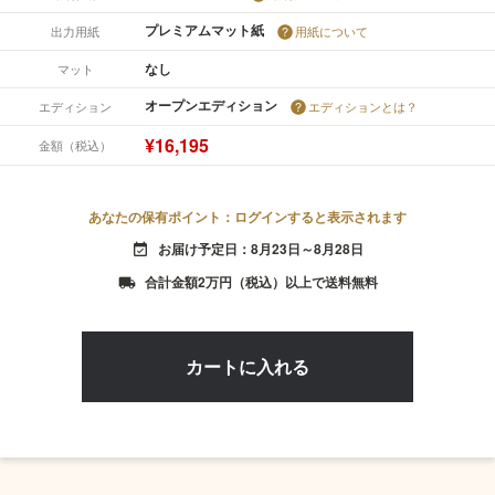
プレミアムマット紙
出力用紙
用紙について
なし
マット
オープンエディション
エディション
エディションとは？
¥16,195
金額（税込）
あなたの保有ポイント：ログインすると表示されます
お届け予定日：8月23日～8月28日
event_available
合計金額2万円（税込）以上で送料無料
local_shipping