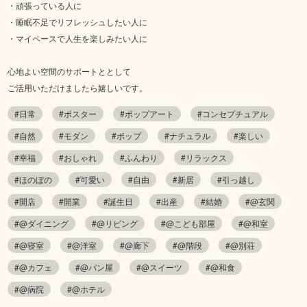
・頑張っている人に
・睡眠不足でリフレッシュしたい人に
・マイペースで人生を楽しみたい人に
心地よい空間のサポートととして
ご活用いただけましたら嬉しいです。
#日常
#ポスター
#ポップアート
#コンセプチュアル
#自然
#モダン
#ポップ
#ナチュラル
#楽しい
#幸福
#おしゃれ
#ふんわり
#リラックス
#ほのぼの
#可愛い
#自由
#新居
#引っ越し
#開店
#開業
#誕生日
#出産
#結婚
#@玄関
#@ダイニング
#@リビング
#@こども部屋
#@和室
#@寝室
#@洋室
#@廊下
#@階段
#@別荘
#@カフェ
#@パン屋
#@スイーツ
#@和食
#@病院
#@ホテル