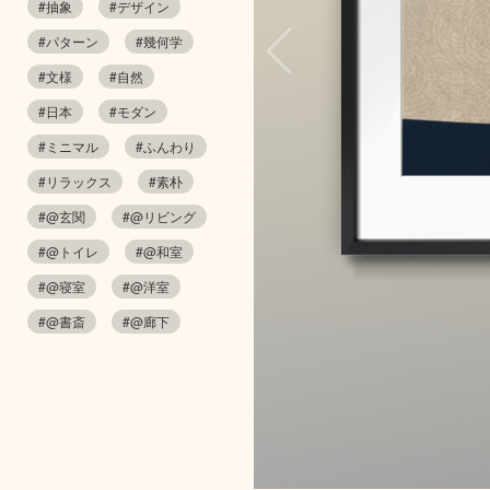
#抽象
#デザイン
#パターン
#幾何学
#文様
#自然
#日本
#モダン
#ミニマル
#ふんわり
#リラックス
#素朴
#@玄関
#@リビング
#@トイレ
#@和室
#@寝室
#@洋室
#@書斎
#@廊下