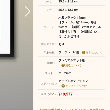
35.5 × 21.2 cm
外寸
28.7 × 12.3 cm
画寸
木製ブラック 14mm
【フレーム】幅14mm、厚さ
24mm 【前面】2mmアクリル
フレーム
【裏打ち】有 【付属品】ひも
付、かぶせ箱付
あり
前面アクリル
ジークレー印刷
印刷仕様
印刷について
プレミアムマット紙
出力用紙
用紙について
白 2mm
マット
オープンエディション
エディション
エディションとは？
¥19,577
金額（税込）
あなたの保有ポイント：ログインすると表示され