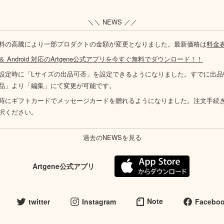
＼＼ NEWS ／／
料の高騰により一部プロダクトの金額が変更となりました。最新価格は
料金
S ＆ Android 対応のArtgene公式アプリを今すぐ無料でダウンロード！！
設定時に「Lサイズの出品可否」を設定できるようになりました。すでに出品
品」より「編集」にて変更が可能です。
時にギフトカードでメッセージカードを贈れるようになりました。注文手続
択ください。
過去のNEWSを見る
Artgene公式アプリ
Note
twitter
Instagram
Facebo