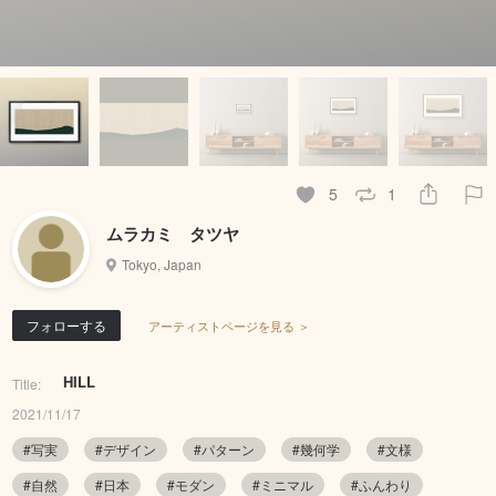
5
1
ムラカミ タツヤ
Tokyo, Japan
フォローする
アーティストページを見る ＞
HILL
Title:
2021/11/17
#写実
#デザイン
#パターン
#幾何学
#文様
#自然
#日本
#モダン
#ミニマル
#ふんわり