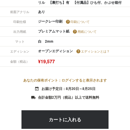
リル 【裏打ち】有 【付属品】ひも付、かぶせ箱付
あり
前面アクリル
ジークレー印刷
印刷仕様
印刷について
プレミアムマット紙
出力用紙
用紙について
白 2mm
マット
オープンエディション
エディション
エディションとは？
¥19,577
金額（税込）
あなたの保有ポイント：ログインすると表示されます
お届け予定日：8月20日～8月25日
event_available
合計金額2万円（税込）以上で送料無料
local_shipping