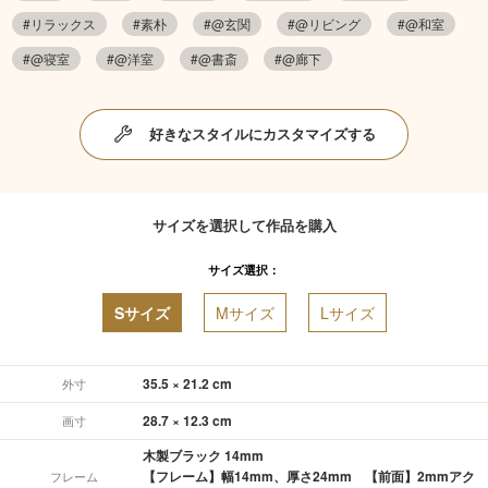
#リラックス
#素朴
#@玄関
#@リビング
#@和室
#@寝室
#@洋室
#@書斎
#@廊下
好きなスタイルにカスタマイズする
サイズを選択して作品を購入
サイズ選択：
Sサイズ
Mサイズ
Lサイズ
35.5 × 21.2 cm
外寸
28.7 × 12.3 cm
画寸
木製ブラック 14mm
【フレーム】幅14mm、厚さ24mm 【前面】2mmアク
フレーム