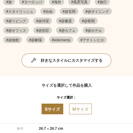
#旅
#ヨーロッパ
#海外
#風景写真
#旅行
#スタイリッシュ
#自由
#@玄関
#@ダイニング
#@リビング
#@洋室
#@書斎
#@客間
#@オフィス
#@別荘
#@カフェ
#@ホテル
#@旅館
#@劇場
#edenlamp
#アチトシヒロ
好きなスタイルにカスタマイズする
サイズを選択して作品を購入
サイズ選択：
Sサイズ
Mサイズ
26.7 × 26.7 cm
外寸