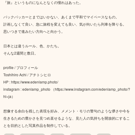
『旅』というものになんとなくの憧れはあった。
バックパッカーとまではいかない、あくまで平和でマイペースなもの。
計画しなくて良い、急に旅程を変えても良い、気が向いたら列車を降りる。
思いつきで進みたい方向へと向かう。
日本とは違うルール、色、かたち。
そんな2週間と数日。
profile / プロフィール
Toshihiro Achi / アチトシヒロ
HP : https://www.edenlamp.photo/
instagram : edenlamp_photo （https://www.instagram.com/edenlamp_photo/?
hl=ja）
想像する余白を残した表現を好み、メメント・モリの警句のような儚さや今を
生きるための豊かさを見つめ直せるような、見た人の気持ちを開放的にするこ
とを目的とした写真作品を制作している。