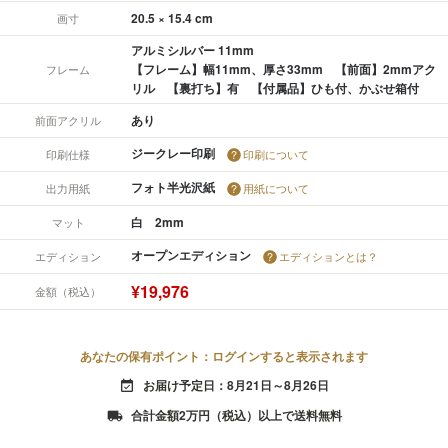
20.5 × 15.4 cm
画寸
アルミシルバー 11mm
【フレーム】幅11mm、厚さ33mm 【前面】2mmアク
フレーム
リル 【裏打ち】有 【付属品】ひも付、かぶせ箱付
あり
前面アクリル
ジークレー印刷
印刷仕様
印刷について
フォト半光沢紙
出力用紙
用紙について
白 2mm
マット
オープンエディション
エディション
エディションとは？
¥19,976
金額（税込）
あなたの保有ポイント：ログインすると表示されます
お届け予定日：8月21日～8月26日
event_available
合計金額2万円（税込）以上で送料無料
local_shipping