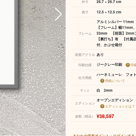
26.7 × 26.7 cm
外寸
12.5 × 12.5 cm
画寸
アルミシルバー 11mm
【フレーム】幅11mm
33mm 【前面】2m
フレーム
【裏打ち】有 【付属
付、かぶせ箱付
あり
前面アクリル
ジークレー印刷
印刷仕様
印
ハーネミューレ フォト
出力用紙
用紙について
白 2mm
マット
オープンエディション
エディション
エディションとは？
¥38,597
金額（税込）
あなたの保有ポイント：ログインする