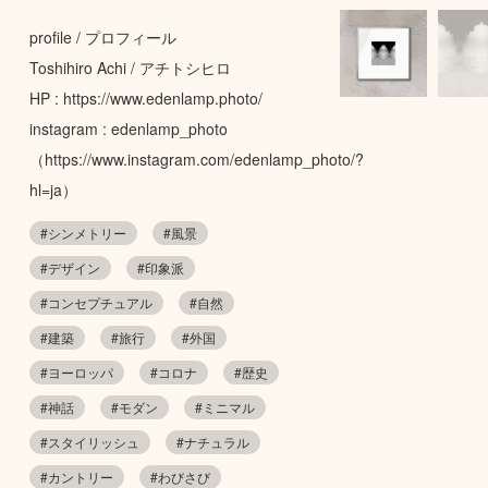
profile / プロフィール
Toshihiro Achi / アチトシヒロ
HP : https://www.edenlamp.photo/
instagram : edenlamp_photo
（https://www.instagram.com/edenlamp_photo/?
hl=ja）
#シンメトリー
#風景
#デザイン
#印象派
#コンセプチュアル
#自然
#建築
#旅行
#外国
#ヨーロッパ
#コロナ
#歴史
#神話
#モダン
#ミニマル
#スタイリッシュ
#ナチュラル
#カントリー
#わびさび