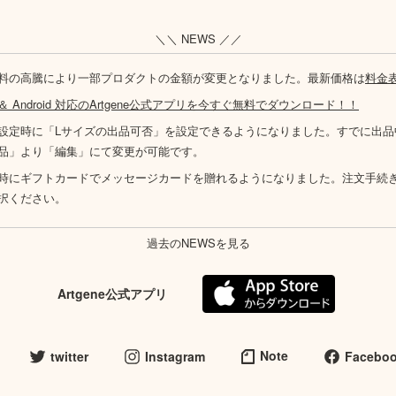
＼＼ NEWS ／／
料の高騰により一部プロダクトの金額が変更となりました。最新価格は
料金
S ＆ Android 対応のArtgene公式アプリを今すぐ無料でダウンロード！！
設定時に「Lサイズの出品可否」を設定できるようになりました。すでに出品
品」より「編集」にて変更が可能です。
時にギフトカードでメッセージカードを贈れるようになりました。注文手続
択ください。
過去のNEWSを見る
Artgene公式アプリ
Note
twitter
Instagram
Facebo