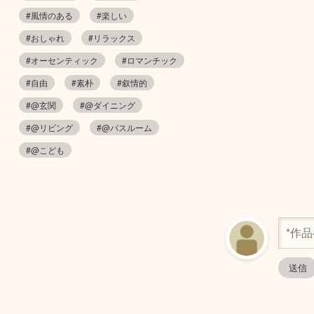
#風情のある
#楽しい
#おしゃれ
#リラックス
#オーセンティック
#ロマンチック
#自由
#素朴
#叙情的
#@玄関
#@ダイニング
#@リビング
#@バスルーム
#@こども