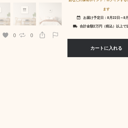
ます
お届け予定日：8月22日～8月
event_available
合計金額2万円（税込）以上で
local_shipping
0
0