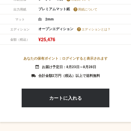
プレミアムマット紙
出力用紙
用紙について
白 2mm
マット
オープンエディション
エディション
エディションとは？
¥25,476
金額（税込）
あなたの保有ポイント：ログインすると表示されます
お届け予定日：8月23日～8月28日
event_available
合計金額2万円（税込）以上で送料無料
local_shipping