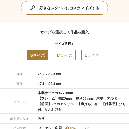
好きなスタイルにカスタマイズする
サイズを選択して作品を購入
サイズ選択：
Sサイズ
Mサイズ
Lサイズ
25.2 × 32.3 cm
外寸
17.1 × 24.3 cm
画寸
木製ナチュラル 20mm
【フレーム】幅20mm、厚さ30mm、木材：アルダー
フレーム
【前面】2mmアクリル 【裏打ち】有 【付属品】ひも
付、かぶせ箱付
あり
前面アクリル
ジークレー印刷
印刷仕様
印刷について