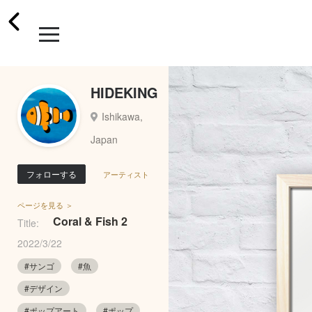
HIDEKING
Ishikawa,
Japan
フォローする
アーティスト
ページを見る ＞
Coral & Fish 2
Title:
2022/3/22
#サンゴ
#魚
#デザイン
#ポップアート
#ポップ