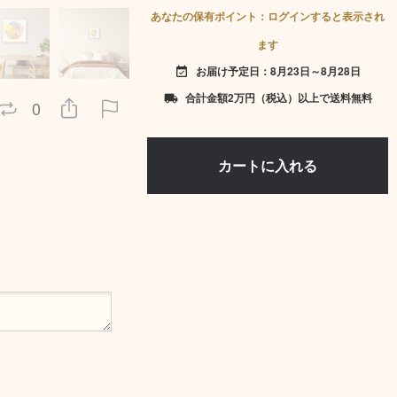
あなたの保有ポイント：ログインすると表示され
ます
お届け予定日：8月23日～8月28日
event_available
合計金額2万円（税込）以上で送料無料
local_shipping
0