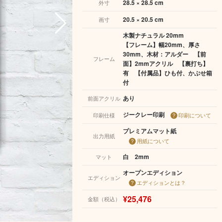
28.5 × 28.5 cm
外寸
20.5 × 20.5 cm
画寸
木製ナチュラル 20mm
【フレーム】幅20mm、厚さ
30mm、木材：アルダー 【前
フレーム
面】2mmアクリル 【裏打ち】
有 【付属品】ひも付、かぶせ箱
付
あり
前面アクリル
ジークレー印刷
印刷仕様
印刷について
プレミアムマット紙
出力用紙
用紙について
白 2mm
マット
オープンエディション
エディション
エディションとは？
¥25,476
金額（税込）