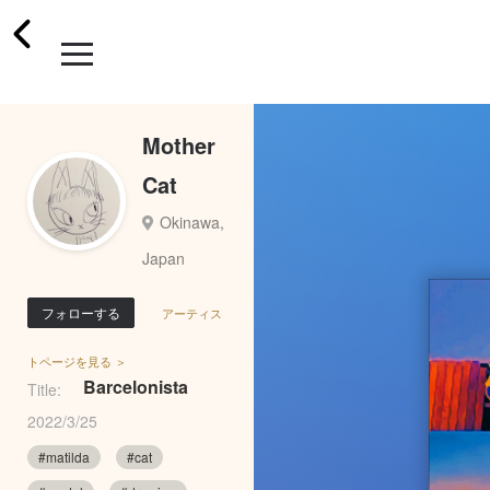
Mother
Cat
Okinawa,
Japan
フォローする
アーティス
トページを見る ＞
Barcelonista
Title:
2022/3/25
#matilda
#cat