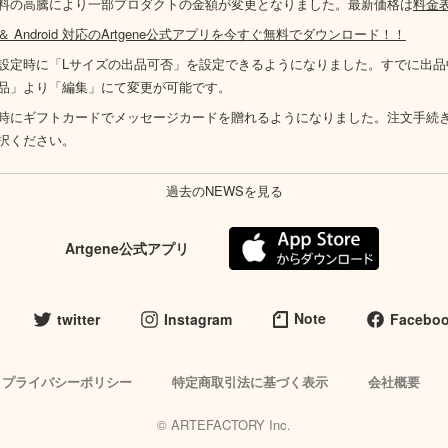
料の高騰により一部プロダクトの金額が変更となりました。最新価格は
料金
S ＆ Android 対応のArtgene公式アプリを今すぐ無料でダウンロード！！
設定時に「Lサイズの出品可否」を設定できるようになりました。すでに出品
品」より「編集」にて変更が可能です。
時にギフトカードでメッセージカードを贈れるようになりました。注文手続
択ください。
過去のNEWSを見る
Artgene公式アプリ
Note
twitter
Instagram
Facebo
プライバシーポリシー
特定商取引法に基づく表示
会社概要
© ARTEFACTORY Inc.