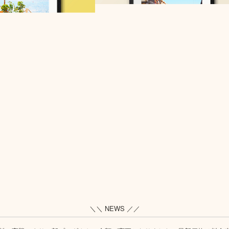
＼＼ NEWS ／／