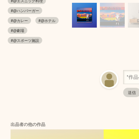
#@エスニック料理
#@ハンバーガー
#@カレー
#@ホテル
#@劇場
#@スポーツ施設
出品者の他の作品