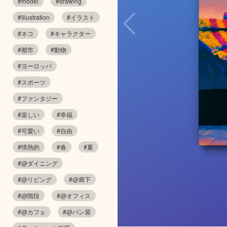
#model
#drawing
#illustration
#イラスト
#ネコ
#キャラクター
#都市
#動物
#ヨーロッパ
#スポーツ
#ファンタジー
#楽しい
#幸福
#可愛い
#自由
#情熱的
#春
#夏
#@ダイニング
#@リビング
#@廊下
#@階段
#@オフィス
#@カフェ
#@パン屋