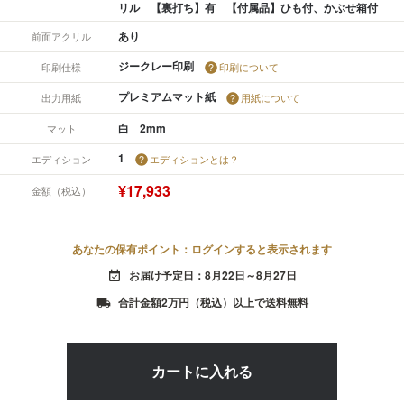
リル 【裏打ち】有 【付属品】ひも付、かぶせ箱付
あり
前面アクリル
ジークレー印刷
印刷仕様
印刷について
プレミアムマット紙
出力用紙
用紙について
白 2mm
マット
1
エディション
エディションとは？
¥17,933
金額（税込）
あなたの保有ポイント：ログインすると表示されます
お届け予定日：8月22日～8月27日
event_available
合計金額2万円（税込）以上で送料無料
local_shipping