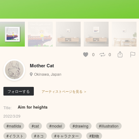
0
0
Mother Cat
Okinawa, Japan
フォローする
アーティストページを見る ＞
Aim for heights
Title:
2022/3/29
#matilda
#cat
#model
#drawing
#illustration
#イラスト
#ネコ
#キャラクター
#動物