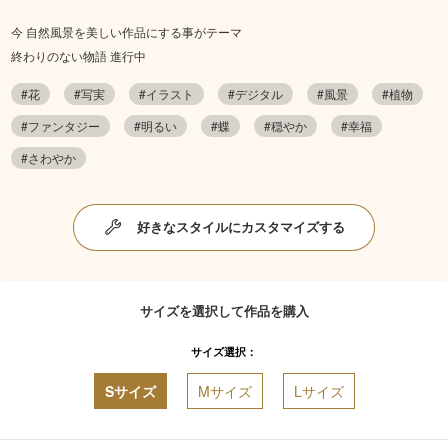
今 自然風景を美しい作品にする事がテーマ
終わりのない物語 進行中
#花
#写実
#イラスト
#デジタル
#風景
#植物
#ファンタジー
#明るい
#蝶
#穏やか
#幸福
#さわやか
好きなスタイルにカスタマイズする
サイズを選択して作品を購入
サイズ選択：
Sサイズ
Mサイズ
Lサイズ