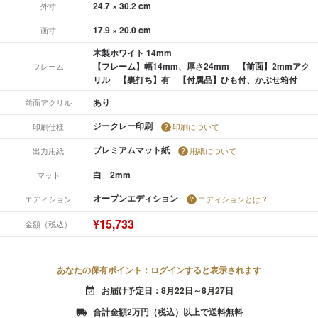
24.7 × 30.2 cm
外寸
17.9 × 20.0 cm
画寸
木製ホワイト 14mm
【フレーム】幅14mm、厚さ24mm 【前面】2mmアク
フレーム
リル 【裏打ち】有 【付属品】ひも付、かぶせ箱付
あり
前面アクリル
ジークレー印刷
印刷仕様
印刷について
プレミアムマット紙
出力用紙
用紙について
白 2mm
マット
オープンエディション
エディション
エディションとは？
¥15,733
金額（税込）
あなたの保有ポイント：ログインすると表示されます
お届け予定日：8月22日～8月27日
event_available
合計金額2万円（税込）以上で送料無料
local_shipping