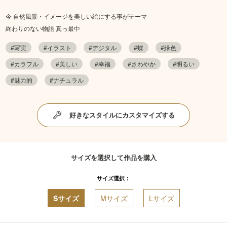
今 自然風景・イメージを美しい絵にする事がテーマ
終わりのない物語 真っ最中
#写実
#イラスト
#デジタル
#蝶
#緑色
#カラフル
#美しい
#幸福
#さわやか
#明るい
#魅力的
#ナチュラル
好きなスタイルにカスタマイズする
サイズを選択して作品を購入
サイズ選択：
Sサイズ
Mサイズ
Lサイズ