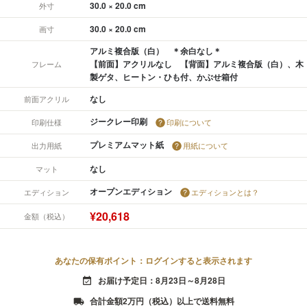
30.0 × 20.0 cm
外寸
30.0 × 20.0 cm
画寸
アルミ複合版（白） ＊余白なし＊
【前面】アクリルなし 【背面】アルミ複合版（白）、木
フレーム
製ゲタ、ヒートン・ひも付、かぶせ箱付
なし
前面アクリル
ジークレー印刷
印刷仕様
印刷について
プレミアムマット紙
出力用紙
用紙について
なし
マット
オープンエディション
エディション
エディションとは？
¥20,618
金額（税込）
あなたの保有ポイント：ログインすると表示されます
お届け予定日：8月23日～8月28日
event_available
合計金額2万円（税込）以上で送料無料
local_shipping