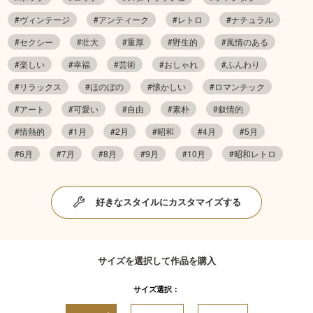
#ヴィンテージ
#アンティーク
#レトロ
#ナチュラル
#セクシー
#壮大
#重厚
#野生的
#風情のある
#楽しい
#幸福
#芸術
#おしゃれ
#ふんわり
#リラックス
#ほのぼの
#懐かしい
#ロマンチック
#アート
#可愛い
#自由
#素朴
#叙情的
#情熱的
#1月
#2月
#昭和
#4月
#5月
#6月
#7月
#8月
#9月
#10月
#昭和レトロ
好きなスタイルにカスタマイズする
サイズを選択して作品を購入
サイズ選択：