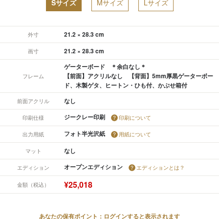
Sサイズ
Mサイズ
Lサイズ
21.2 × 28.3 cm
外寸
21.2 × 28.3 cm
画寸
ゲーターボード ＊余白なし＊
【前面】アクリルなし 【背面】5mm厚黒ゲーターボー
フレーム
ド、木製ゲタ、ヒートン・ひも付、かぶせ箱付
なし
前面アクリル
ジークレー印刷
印刷仕様
印刷について
フォト半光沢紙
出力用紙
用紙について
なし
マット
オープンエディション
エディション
エディションとは？
¥25,018
金額（税込）
あなたの保有ポイント：ログインすると表示されます