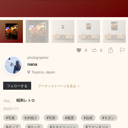
0
0
photographer
nana
Toyama, Japan
フォローする
アーティストページを見る ＞
昭和レトロ
Title:
2023/1/17
#写真
#夕焼け
#写実
#風景
#自然
#モダン
#ポップ
#ロック
#スタイリッシュ
#ファンタジー