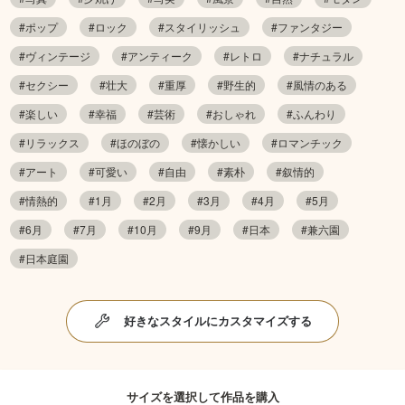
#ポップ
#ロック
#スタイリッシュ
#ファンタジー
#ヴィンテージ
#アンティーク
#レトロ
#ナチュラル
#セクシー
#壮大
#重厚
#野生的
#風情のある
#楽しい
#幸福
#芸術
#おしゃれ
#ふんわり
#リラックス
#ほのぼの
#懐かしい
#ロマンチック
#アート
#可愛い
#自由
#素朴
#叙情的
#情熱的
#1月
#2月
#3月
#4月
#5月
#6月
#7月
#10月
#9月
#日本
#兼六園
#日本庭園
好きなスタイルにカスタマイズする
サイズを選択して作品を購入