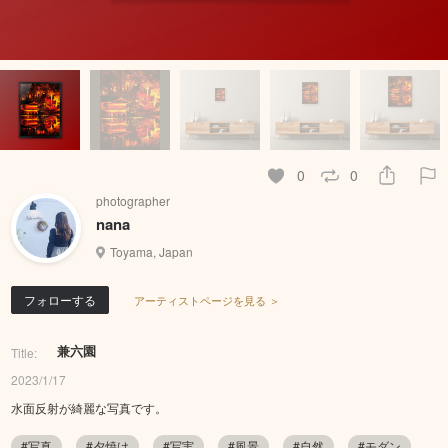
0
0
photographer
nana
Toyama, Japan
フォローする
アーティストページを見る ＞
兼六園
Title:
2023/1/17
水面反射が綺麗な写真です。
#写真
#夕焼け
#写実
#風景
#自然
#モダン