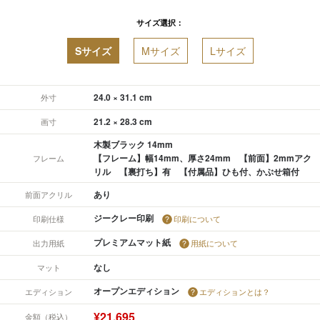
サイズ選択：
Sサイズ
Mサイズ
Lサイズ
24.0 × 31.1 cm
外寸
21.2 × 28.3 cm
画寸
木製ブラック 14mm
【フレーム】幅14mm、厚さ24mm 【前面】2mmアク
フレーム
リル 【裏打ち】有 【付属品】ひも付、かぶせ箱付
あり
前面アクリル
ジークレー印刷
印刷仕様
印刷について
プレミアムマット紙
出力用紙
用紙について
なし
マット
オープンエディション
エディション
エディションとは？
¥21,695
金額（税込）