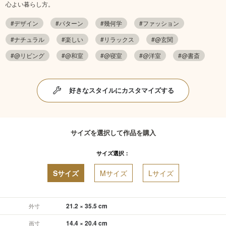
心よい暮らし方。
#デザイン
#パターン
#幾何学
#ファッション
#ナチュラル
#楽しい
#リラックス
#@玄関
#@リビング
#@和室
#@寝室
#@洋室
#@書斎
好きなスタイルにカスタマイズする
サイズを選択して作品を購入
サイズ選択：
Sサイズ
Mサイズ
Lサイズ
21.2 × 35.5 cm
外寸
14.4 × 20.4 cm
画寸