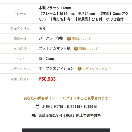
木製ブラック 14mm
【フレーム】幅14mm、厚さ24mm 【前面】2mmアク
フレーム
リル 【裏打ち】有 【付属品】ひも付、かぶせ箱付
あり
前面アクリル
ジークレー印刷
印刷仕様
印刷について
プレミアムマット紙
出力用紙
用紙について
白 2mm
マット
オープンエディション
エディション
エディションとは？
¥50,933
金額（税込）
あなたの保有ポイント：ログインすると表示されます
お届け予定日：8月21日～8月26日
event_available
合計金額2万円（税込）以上で送料無料
local_shipping