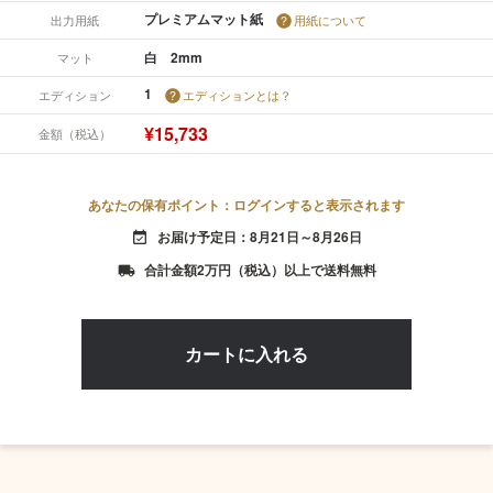
プレミアムマット紙
出力用紙
用紙について
白 2mm
マット
1
エディション
エディションとは？
¥15,733
金額（税込）
あなたの保有ポイント：ログインすると表示されます
お届け予定日：8月21日～8月26日
event_available
合計金額2万円（税込）以上で送料無料
local_shipping