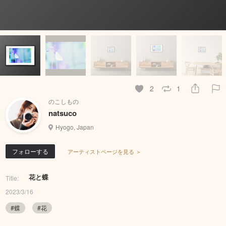
2
1
のこしもの
natsuco
Hyogo, Japan
フォローする
アーティストページを見る ＞
花と蝶
Title:
2023/3/16
#蝶
#花