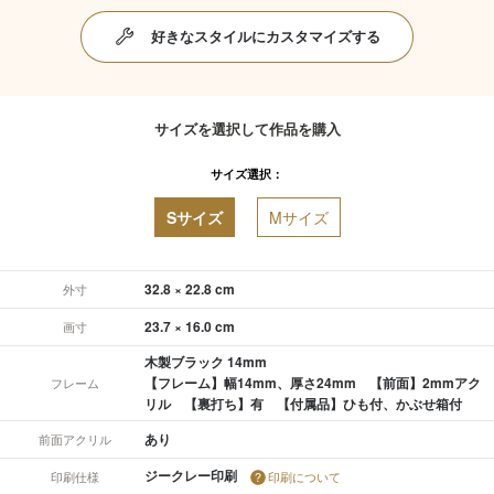
好きなスタイルにカスタマイズする
サイズを選択して作品を購入
サイズ選択：
Sサイズ
Mサイズ
32.8 × 22.8 cm
外寸
23.7 × 16.0 cm
画寸
木製ブラック 14mm
【フレーム】幅14mm、厚さ24mm 【前面】2mmアク
フレーム
リル 【裏打ち】有 【付属品】ひも付、かぶせ箱付
あり
前面アクリル
ジークレー印刷
印刷仕様
印刷について