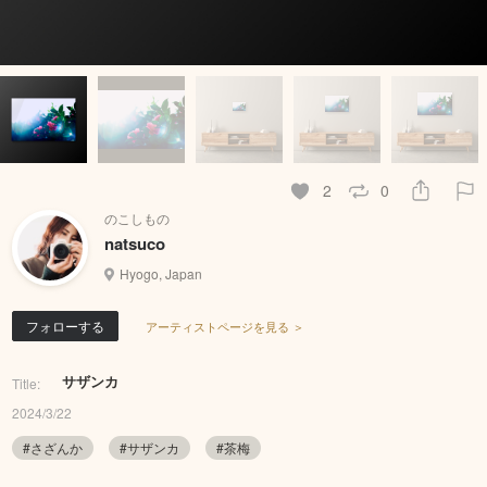
2
0
のこしもの
natsuco
Hyogo, Japan
フォローする
アーティストページを見る ＞
サザンカ
Title:
2024/3/22
#さざんか
#サザンカ
#茶梅