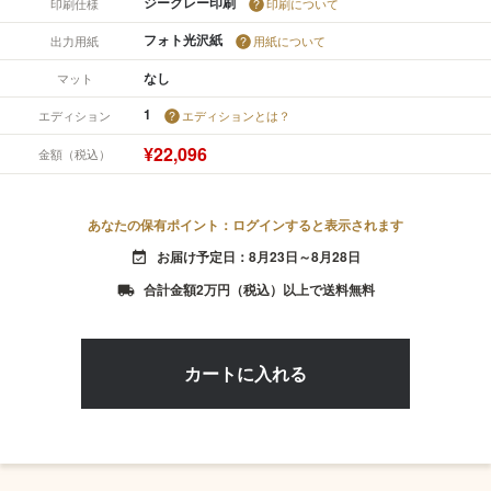
ジークレー印刷
印刷仕様
印刷について
フォト光沢紙
出力用紙
用紙について
なし
マット
1
エディション
エディションとは？
¥22,096
金額（税込）
あなたの保有ポイント：ログインすると表示されます
お届け予定日：8月23日～8月28日
event_available
合計金額2万円（税込）以上で送料無料
local_shipping