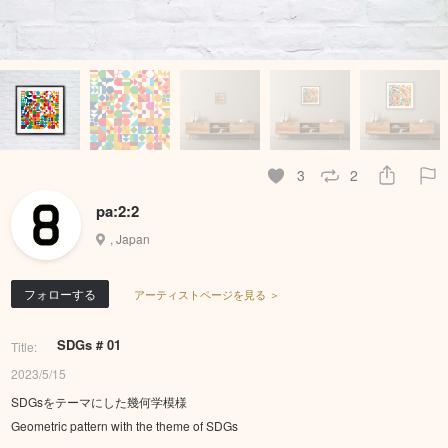
3
2
pa:2:2
, Japan
フォローする
アーティストページを見る ＞
SDGs # 01
Title:
2023/5/15
SDGsをテーマにした幾何学模様
Geometric pattern with the theme of SDGs