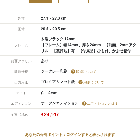
27.3 × 27.3 cm
外寸
20.5 × 20.5 cm
画寸
木製ブラック 14mm
【フレーム】幅14mm、厚さ24mm 【前面】2mmアク
フレーム
リル 【裏打ち】有 【付属品】ひも付、かぶせ箱付
あり
前面アクリル
ジークレー印刷
印刷仕様
印刷について
プレミアムマット紙
出力用紙
用紙について
白 2mm
マット
オープンエディション
エディション
エディションとは？
¥28,147
金額（税込）
あなたの保有ポイント：ログインすると表示されます