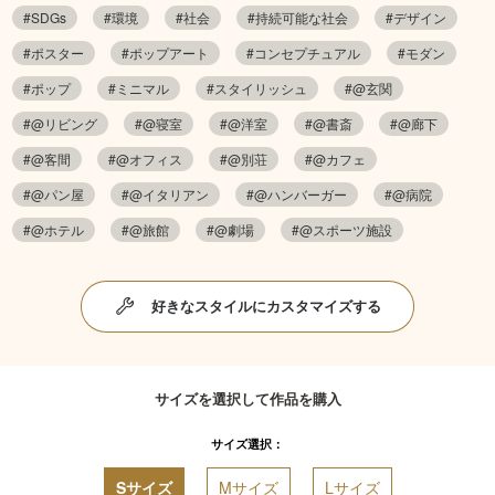
#SDGs
#環境
#社会
#持続可能な社会
#デザイン
#ポスター
#ポップアート
#コンセプチュアル
#モダン
#ポップ
#ミニマル
#スタイリッシュ
#@玄関
#@リビング
#@寝室
#@洋室
#@書斎
#@廊下
#@客間
#@オフィス
#@別荘
#@カフェ
#@パン屋
#@イタリアン
#@ハンバーガー
#@病院
#@ホテル
#@旅館
#@劇場
#@スポーツ施設
好きなスタイルにカスタマイズする
サイズを選択して作品を購入
サイズ選択：
Sサイズ
Mサイズ
Lサイズ