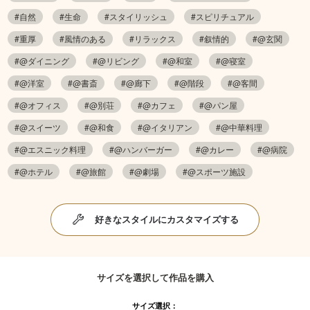
#自然
#生命
#スタイリッシュ
#スピリチュアル
#重厚
#風情のある
#リラックス
#叙情的
#@玄関
#@ダイニング
#@リビング
#@和室
#@寝室
#@洋室
#@書斎
#@廊下
#@階段
#@客間
#@オフィス
#@別荘
#@カフェ
#@パン屋
#@スイーツ
#@和食
#@イタリアン
#@中華料理
#@エスニック料理
#@ハンバーガー
#@カレー
#@病院
#@ホテル
#@旅館
#@劇場
#@スポーツ施設
好きなスタイルにカスタマイズする
サイズを選択して作品を購入
サイズ選択：