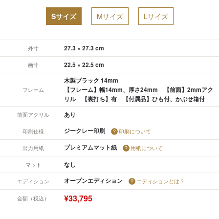
Sサイズ
Mサイズ
Lサイズ
27.3 × 27.3 cm
外寸
22.5 × 22.5 cm
画寸
木製ブラック 14mm
【フレーム】幅14mm、厚さ24mm 【前面】2mmアク
フレーム
リル 【裏打ち】有 【付属品】ひも付、かぶせ箱付
あり
前面アクリル
ジークレー印刷
印刷仕様
印刷について
プレミアムマット紙
出力用紙
用紙について
なし
マット
オープンエディション
エディション
エディションとは？
¥33,795
金額（税込）