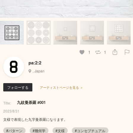
1
1
pa:2:2
, Japan
フォローする
アーティストページを見る ＞
九紋曼荼羅 #001
Title:
2023/8/31
文様で表現した九字曼荼羅になります。
#パターン
#幾何学
#文様
#コンセプチュアル