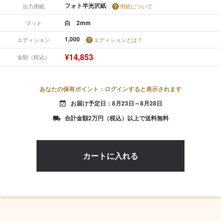
フォト半光沢紙
出力用紙
用紙について
白 2mm
マット
1,000
エディション
エディションとは？
¥14,853
金額（税込）
あなたの保有ポイント：ログインすると表示されます
お届け予定日：8月23日～8月28日
event_available
合計金額2万円（税込）以上で送料無料
local_shipping