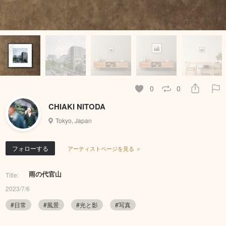
0
0
CHIAKI NITODA
Tokyo, Japan
フォローする
アーティストページを見る ＞
雨の代官山
Title:
2023/7/6
#日常
#風景
#光と影
#写真