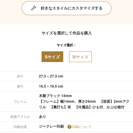
好きなスタイルにカスタマイズする
サイズを選択して作品を購入
サイズ選択：
Sサイズ
Mサイズ
27.3 × 27.3 cm
外寸
16.5 × 16.5 cm
画寸
木製ブラック 14mm
【フレーム】幅14mm、厚さ24mm 【前面】2mmアク
フレーム
リル 【裏打ち】有 【付属品】ひも付、かぶせ箱付
あり
前面アクリル
ジークレー印刷
印刷仕様
印刷について