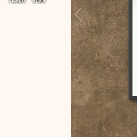
#光と影
#写真