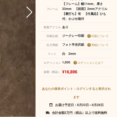
【フレーム】幅11mm、厚さ
33mm 【前面】2mmアクリル
フレーム
【裏打ち】有 【付属品】ひも
付、かぶせ箱付
あり
前面アクリル
ジークレー印刷
印刷仕様
印刷について
フォト半光沢紙
出力用紙
用紙について
白 2mm
マット
1,000
エディション
エディションとは？
¥16,896
金額（税込）
あなたの保有ポイント：ログインすると表示され
ます
お届け予定日：8月23日～8月28日
event_available
合計金額2万円（税込）以上で送料無料
local_shipping