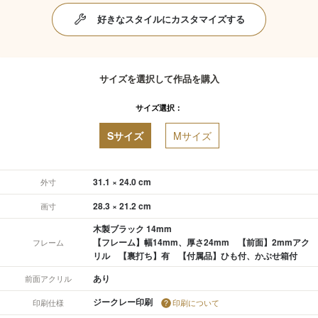
好きなスタイルにカスタマイズする
サイズを選択して作品を購入
サイズ選択：
Sサイズ
Mサイズ
31.1 × 24.0 cm
外寸
28.3 × 21.2 cm
画寸
木製ブラック 14mm
【フレーム】幅14mm、厚さ24mm 【前面】2mmアク
フレーム
リル 【裏打ち】有 【付属品】ひも付、かぶせ箱付
あり
前面アクリル
ジークレー印刷
印刷仕様
印刷について