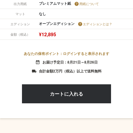
プレミアムマット紙
出力用紙
用紙について
なし
マット
オープンエディション
エディション
エディションとは？
¥12,895
金額（税込）
あなたの保有ポイント：ログインすると表示されます
お届け予定日：8月21日～8月26日
event_available
合計金額2万円（税込）以上で送料無料
local_shipping