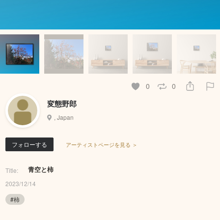
0
0
変態野郎
, Japan
フォローする
アーティストページを見る ＞
青空と柿
Title:
2023/12/14
#柿