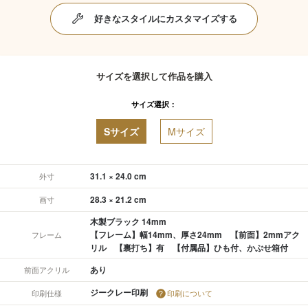
好きなスタイルにカスタマイズする
サイズを選択して作品を購入
サイズ選択：
Sサイズ
Mサイズ
31.1 × 24.0 cm
外寸
28.3 × 21.2 cm
画寸
木製ブラック 14mm
【フレーム】幅14mm、厚さ24mm 【前面】2mmアク
フレーム
リル 【裏打ち】有 【付属品】ひも付、かぶせ箱付
あり
前面アクリル
ジークレー印刷
印刷仕様
印刷について