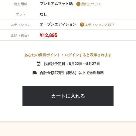
プレミアムマット紙
出力用紙
用紙について
なし
マット
オープンエディション
エディション
エディションとは？
¥12,895
金額（税込）
あなたの保有ポイント：ログインすると表示されます
お届け予定日：8月22日～8月27日
event_available
合計金額2万円（税込）以上で送料無料
local_shipping