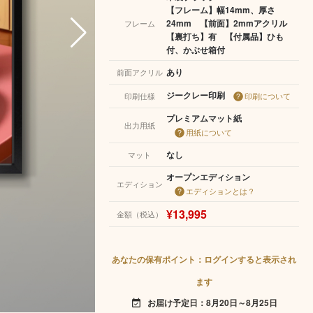
【フレーム】幅14mm、厚さ
24mm 【前面】2mmアクリル
フレーム
【裏打ち】有 【付属品】ひも
付、かぶせ箱付
あり
前面アクリル
ジークレー印刷
印刷仕様
印刷について
プレミアムマット紙
出力用紙
用紙について
なし
マット
オープンエディション
エディション
エディションとは？
¥13,995
金額（税込）
あなたの保有ポイント：ログインすると表示され
ます
お届け予定日：8月20日～8月25日
event_available