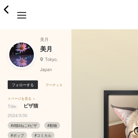
美月
美月
Tokyo,
Japan
フォローする
アーティス
トページを見る ＞
ピザ猫
Title:
2024/3/30
#♯猫♯ねこ♯ピザ
#動物
#ポップ
#コミカル