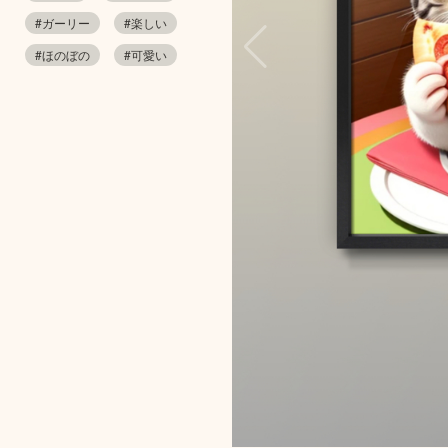
#ガーリー
#楽しい
#ほのぼの
#可愛い