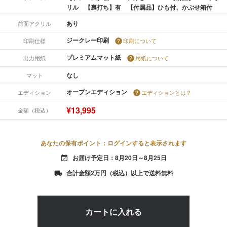
リル 【裏打ち】有 【付属品】ひも付、かぶせ箱付
あり
前面アクリル
ジークレー印刷
印刷仕様
印刷について
プレミアムマット紙
出力用紙
用紙について
なし
マット
オープンエディション
エディション
エディションとは？
¥13,995
金額（税込）
あなたの保有ポイント：ログインすると表示されます
お届け予定日：8月20日～8月25日
event_available
合計金額2万円（税込）以上で送料無料
local_shipping