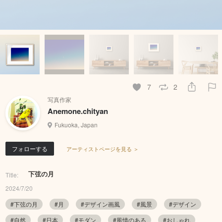
7
2
写真作家
Anemone.chityan
Fukuoka, Japan
フォローする
アーティストページを見る ＞
下弦の月
Title:
2024/7/20
#下弦の月
#月
#デザイン画風
#風景
#デザイン
#自然
#日本
#モダン
#風情のある
#おしゃれ