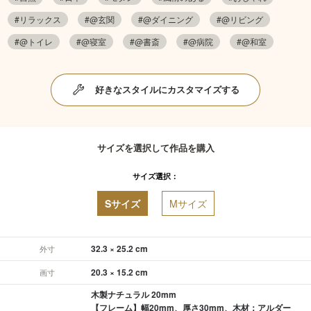
#リラックス
#@玄関
#@ダイニング
#@リビング
#@トイレ
#@寝室
#@書斎
#@病院
#@和室
好きなスタイルにカスタマイズする
サイズを選択して作品を購入
サイズ選択：
Sサイズ
Mサイズ
32.3 × 25.2 cm
外寸
20.3 × 15.2 cm
画寸
木製ナチュラル 20mm
【フレーム】幅20mm、厚さ30mm、木材：アルダー