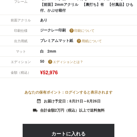
フレーム
【前面】2mmアクリル 【裏打ち】有 【付属品】ひも
付、かぶせ箱付
あり
前面アクリル
ジークレー印刷
印刷仕様
印刷について
プレミアムマット紙
出力用紙
用紙について
白 2mm
マット
50
エディション
エディションとは？
¥52,976
金額（税込）
あなたの保有ポイント：ログインすると表示されます
お届け予定日：8月21日～8月26日
event_available
合計金額2万円（税込）以上で送料無料
local_shipping