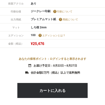
あり
前面アクリル
ジークレー印刷
印刷仕様
印刷について
プレミアムマット紙
出力用紙
用紙について
しろ桜 2mm
マット
100
エディション
エディションとは？
¥25,476
金額（税込）
あなたの保有ポイント：ログインすると表示されます
お届け予定日：8月22日～8月27日
event_available
合計金額2万円（税込）以上で送料無料
local_shipping