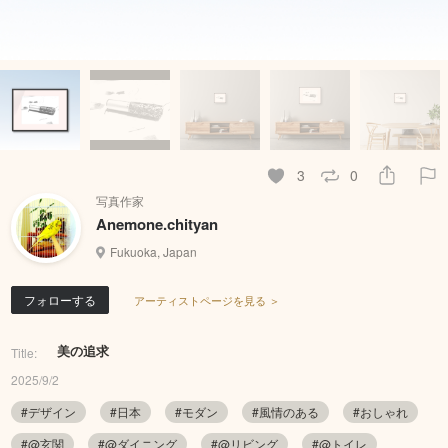
3
0
写真作家
Anemone.chityan
Fukuoka, Japan
フォローする
アーティストページを見る ＞
美の追求
Title:
2025/9/2
#デザイン
#日本
#モダン
#風情のある
#おしゃれ
#@玄関
#@ダイニング
#@リビング
#@トイレ