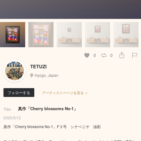
0
0
TETUZI
Hyogo, Japan
フォローする
アーティストページを見る ＞
真作「Cherry blossoms No-1」
Title:
2025/3/12
真作「Cherry blossoms No-1」F３号 シナベニヤ 油彩