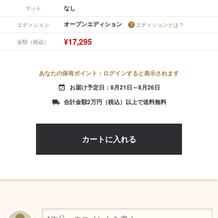
なし
マット
オープンエディション
エディション
エディションとは？
¥17,295
金額（税込）
あなたの保有ポイント：ログインすると表示されます
お届け予定日：8月21日～8月26日
event_available
合計金額2万円（税込）以上で送料無料
local_shipping