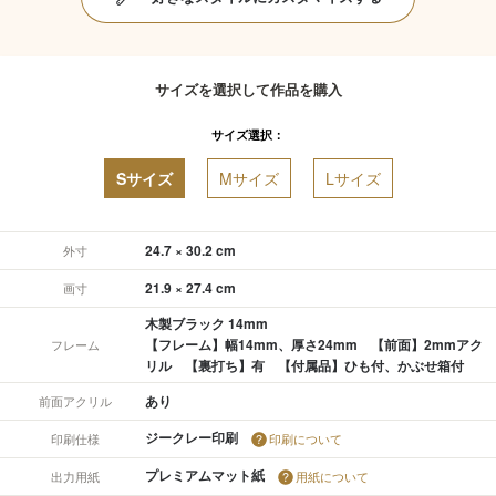
サイズを選択して作品を購入
サイズ選択：
Sサイズ
Mサイズ
Lサイズ
24.7 × 30.2 cm
外寸
21.9 × 27.4 cm
画寸
木製ブラック 14mm
【フレーム】幅14mm、厚さ24mm 【前面】2mmアク
フレーム
リル 【裏打ち】有 【付属品】ひも付、かぶせ箱付
あり
前面アクリル
ジークレー印刷
印刷仕様
印刷について
プレミアムマット紙
出力用紙
用紙について