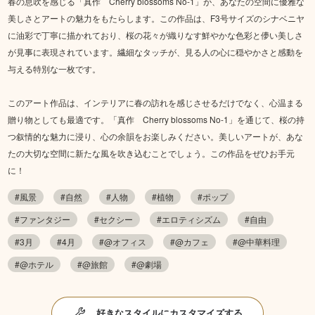
春の息吹を感じる「真作 Cherry blossoms No-1」が、あなたの空間に優雅な
美しさとアートの魅力をもたらします。この作品は、F3号サイズのシナベニヤ
に油彩で丁寧に描かれており、桜の花々が織りなす鮮やかな色彩と儚い美しさ
が見事に表現されています。繊細なタッチが、見る人の心に穏やかさと感動を
与える特別な一枚です。
このアート作品は、インテリアに春の訪れを感じさせるだけでなく、心温まる
贈り物としても最適です。「真作 Cherry blossoms No-1」を通じて、桜の持
つ叙情的な魅力に浸り、心の余韻をお楽しみください。美しいアートが、あな
たの大切な空間に新たな風を吹き込むことでしょう。この作品をぜひお手元
に！
#風景
#自然
#人物
#植物
#ポップ
#ファンタジー
#セクシー
#エロティシズム
#自由
#3月
#4月
#@オフィス
#@カフェ
#@中華料理
#@ホテル
#@旅館
#@劇場
好きなスタイルにカスタマイズする