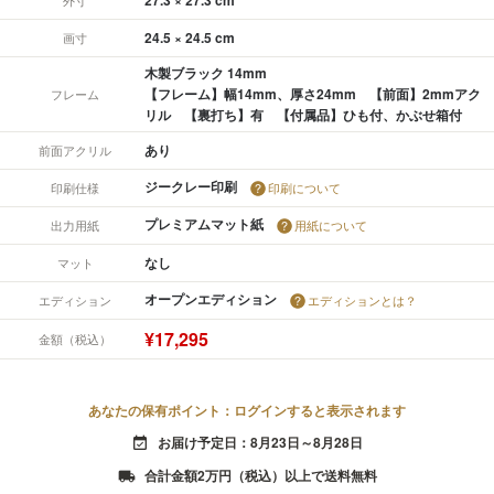
24.5 × 24.5 cm
画寸
木製ブラック 14mm
【フレーム】幅14mm、厚さ24mm 【前面】2mmアク
フレーム
リル 【裏打ち】有 【付属品】ひも付、かぶせ箱付
あり
前面アクリル
ジークレー印刷
印刷仕様
印刷について
プレミアムマット紙
出力用紙
用紙について
なし
マット
オープンエディション
エディション
エディションとは？
¥17,295
金額（税込）
あなたの保有ポイント：ログインすると表示されます
お届け予定日：8月23日～8月28日
event_available
合計金額2万円（税込）以上で送料無料
local_shipping