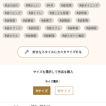
#ほのぼの
#懐かしい
#4月
#@玄関
#@ダイニング
#@リビング
#@トイレ
#@こども部屋
#@和室
#@寝室
#@書斎
#@廊下
#@階段
#@客間
#@オフィス
#@別荘
#@カフェ
#@和食
#@病院
#@ホテル
#@旅館
#@劇場
#@スポーツ施設
好きなスタイルにカスタマイズする
サイズを選択して作品を購入
サイズ選択：
Sサイズ
Mサイズ
27.3 × 27.3 cm
外寸