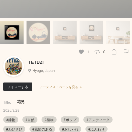
1
0
TETUZI
Hyogo, Japan
フォローする
アーティストページを見る ＞
花見
Title:
2025/3/28
#静物
#自然
#植物
#ポップ
#アンティーク
#わびさび
#風情のある
#おしゃれ
#ふんわり