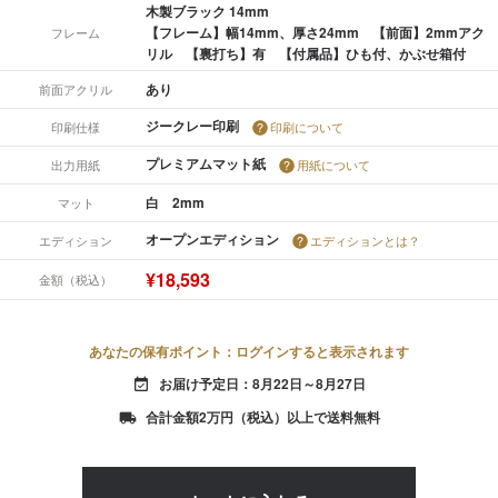
木製ブラック 14mm
【フレーム】幅14mm、厚さ24mm 【前面】2mmアク
フレーム
リル 【裏打ち】有 【付属品】ひも付、かぶせ箱付
あり
前面アクリル
ジークレー印刷
印刷仕様
印刷について
プレミアムマット紙
出力用紙
用紙について
白 2mm
マット
オープンエディション
エディション
エディションとは？
¥18,593
金額（税込）
あなたの保有ポイント：ログインすると表示されます
お届け予定日：8月22日～8月27日
event_available
合計金額2万円（税込）以上で送料無料
local_shipping