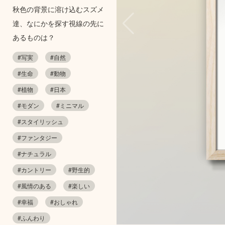
秋色の背景に溶け込むスズメ
達、なにかを探す視線の先に
あるものは？
#写実
#自然
#生命
#動物
#植物
#日本
#モダン
#ミニマル
#スタイリッシュ
#ファンタジー
#ナチュラル
#カントリー
#野生的
#風情のある
#楽しい
#幸福
#おしゃれ
#ふんわり