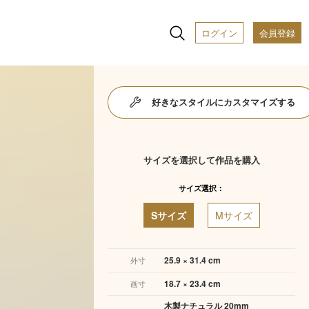
ログイン
会員登録
好きなスタイルにカスタマイズする
サイズを選択して作品を購入
サイズ選択：
Sサイズ
Mサイズ
25.9 × 31.4 cm
外寸
18.7 × 23.4 cm
画寸
木製ナチュラル 20mm