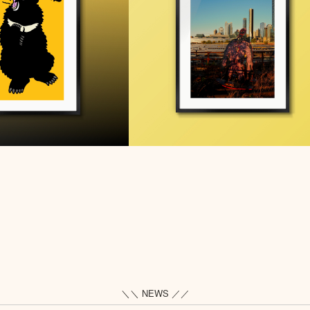
＼＼ NEWS ／／