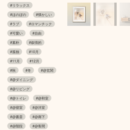
#リラックス
#ほのぼの
#懐かしい
#ラブ
#ロマンチック
#可愛い
#自由
#素朴
#叙情的
#孤独
#10月
#11月
#12月
#秋
#冬
#@玄関
#@ダイニング
#@リビング
#@トイレ
#@和室
#@寝室
#@洋室
#@書斎
#@廊下
#@階段
#@客間