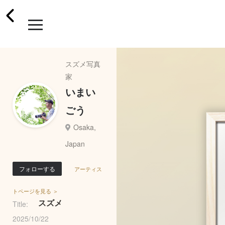
スズメ写真
家
いまい
ごう
Osaka,
Japan
フォローする
アーティス
トページを見る ＞
スズメ
Title:
2025/10/22