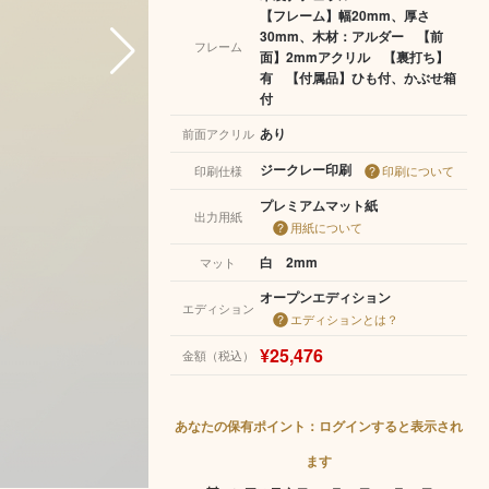
【フレーム】幅20mm、厚さ
30mm、木材：アルダー 【前
フレーム
面】2mmアクリル 【裏打ち】
有 【付属品】ひも付、かぶせ箱
付
あり
前面アクリル
ジークレー印刷
印刷仕様
印刷について
プレミアムマット紙
出力用紙
用紙について
白 2mm
マット
オープンエディション
エディション
エディションとは？
¥25,476
金額（税込）
あなたの保有ポイント：ログインすると表示され
ます