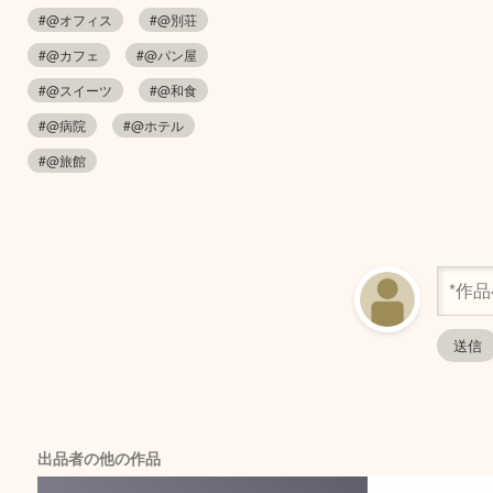
#@オフィス
#@別荘
#@カフェ
#@パン屋
#@スイーツ
#@和食
#@病院
#@ホテル
#@旅館
出品者の他の作品