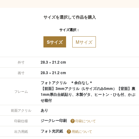
サイズを選択して作品を購入
サイズ選択：
Sサイズ
Mサイズ
28.3 × 21.2 cm
外寸
28.3 × 21.2 cm
画寸
フォトアクリル ＊余白なし＊
【前面】3mmアクリル（Lサイズのみ5mm）【背面】裏
フレーム
1mm厚白台紙貼り、木製ゲタ、ヒートン・ひも付、かぶ
せ箱付
あり
前面アクリル
ジークレー印刷
印刷仕様
印刷について
フォト光沢紙
出力用紙
用紙について