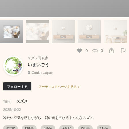
0
0
スズメ写真家
いまいごう
Osaka, Japan
フォローする
アーティストページを見る ＞
スズメ
Title:
2025/10/22
冷たい空気を感じながら、朝の光を浴びるまん丸なスズメ。
#写実
#風景
#静物
#自然
#生命
#動物