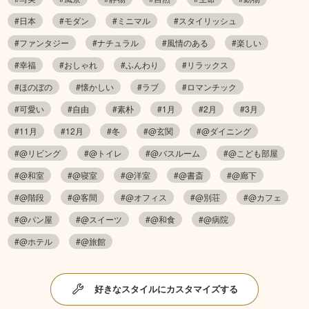
#日本
#モダン
#ミニマル
#スタイリッシュ
#ファンタジー
#ナチュラル
#風情のある
#楽しい
#幸福
#おしゃれ
#ふんわり
#リラックス
#ほのぼの
#懐かしい
#ラブ
#ロマンチック
#可愛い
#自由
#素朴
#1月
#2月
#3月
#11月
#12月
#冬
#@玄関
#@ダイニング
#@リビング
#@トイレ
#@バスルーム
#@こども部屋
#@和室
#@寝室
#@洋室
#@書斎
#@廊下
#@階段
#@客間
#@オフィス
#@別荘
#@カフェ
#@パン屋
#@スイーツ
#@和食
#@病院
#@ホテル
#@旅館
好きなスタイルにカスタマイズする