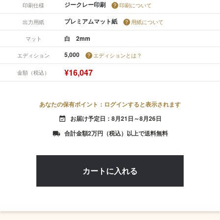
ジークレー印刷
印刷仕様
印刷について
プレミアムマット紙
出力用紙
用紙について
白 2mm
マット
5,000
エディション
エディションとは？
¥16,047
金額（税込）
あなたの保有ポイント：ログインすると表示されます
お届け予定日：8月21日～8月26日
event_available
合計金額2万円（税込）以上で送料無料
local_shipping