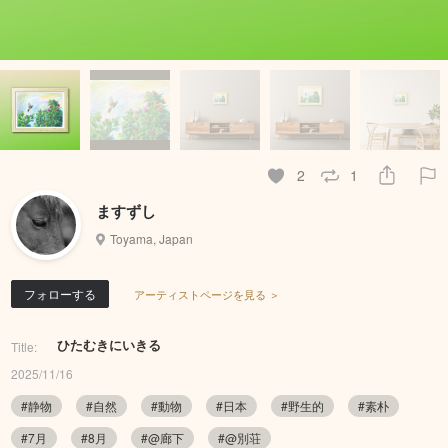
2
1
ますずし
Toyama, Japan
フォローする
アーティストページを見る ＞
ひたむきにいきる
Title:
2025/11/16
#静物
#自然
#動物
#日本
#野生的
#素朴
#7月
#8月
#@廊下
#@別荘